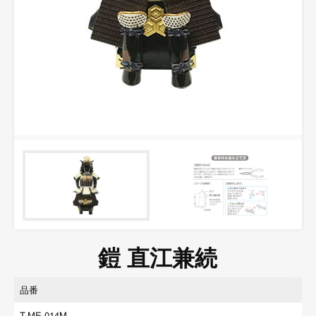
鎧 直江兼続
品番
T-ME-014M