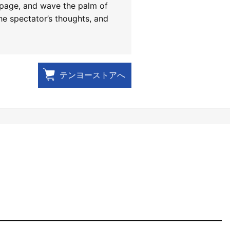
 page, and wave the palm of
he spectator’s thoughts, and
テンヨーストアへ